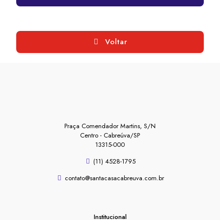
Voltar
Praça Comendador Martins, S/N
Centro - Cabreúva/SP
13315-000
(11) 4528-1795
contato@santacasacabreuva.com.br
Institucional